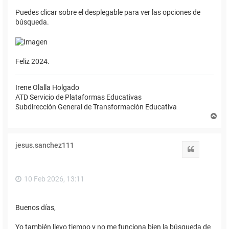
Puedes clicar sobre el desplegable para ver las opciones de
búsqueda.
Feliz 2024.
Irene Olalla Holgado
ATD Servicio de Plataformas Educativas
Subdirección General de Transformación Educativa
A
r
r
i
jesus.sanchez111
b
Citar
a
10 Feb 2026, 13:11
Buenos días,
Yo también llevo tiempo y no me funciona bien la búsqueda de