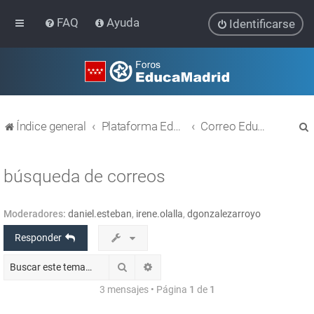
FAQ
Ayuda
Identificarse
Índice general
Plataforma Educativa EducaMadrid
Correo EducaMadrid
búsqueda de correos
Moderadores:
daniel.esteban
,
irene.olalla
,
dgonzalezarroyo
r
Responder
Buscar
Búsqueda avanzada
3 mensajes • Página
1
de
1