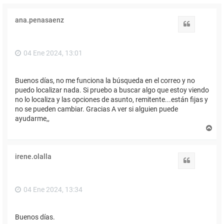
ana.penasaenz
Citar
04 Ene 2024, 13:01
Buenos días, no me funciona la búsqueda en el correo y no
puedo localizar nada. Si pruebo a buscar algo que estoy viendo
no lo localiza y las opciones de asunto, remitente...están fijas y
no se pueden cambiar. Gracias A ver si alguien puede
ayudarme,,
A
r
r
i
irene.olalla
b
Citar
a
04 Ene 2024, 13:34
Buenos días.