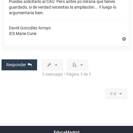
Puedes solicitarlo al CAU. Pero antes yo miraría qué tienes
guardado, si de verdad necesitas la ampliación... Y luego lo
argumentaría bien.
David González Arroyo
IES Marie Curie
A
r
r
i
b
a
Responder
2 mensajes • Página
1
de
1
Ir a
Powered by
phpBB
™
Índice general
Todos los horarios
Privacidad
Borrar cookies
Condiciones
Contáctanos
EducaMadrid