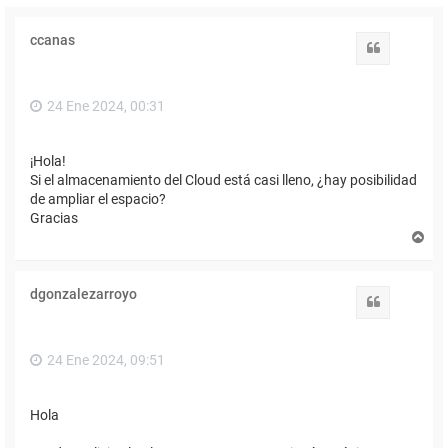
ccanas
Citar
24 Ene 2024, 00:31
¡Hola!
Si el almacenamiento del Cloud está casi lleno, ¿hay posibilidad
de ampliar el espacio?
Gracias
A
r
r
i
dgonzalezarroyo
b
Citar
a
24 Ene 2024, 09:51
Hola