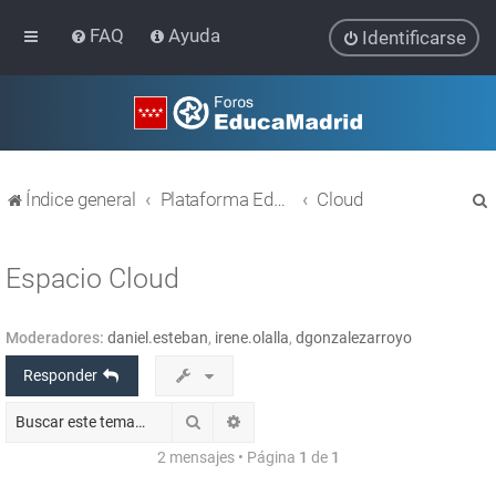
FAQ
Ayuda
Identificarse
Índice general
Plataforma Educativa EducaMadrid
Cloud
Espacio Cloud
Moderadores:
daniel.esteban
,
irene.olalla
,
dgonzalezarroyo
r
Responder
Buscar
Búsqueda avanzada
2 mensajes • Página
1
de
1