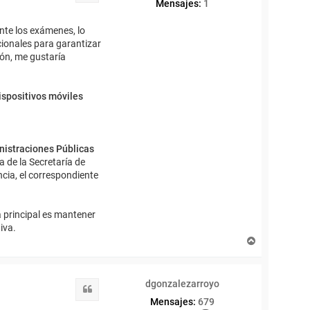
Mensajes:
1
nte los exámenes, lo
cionales para garantizar
ión, me gustaría
ispositivos móviles
istraciones Públicas
a de la Secretaría de
cia, el correspondiente
 principal es mantener
iva.
A
r
r
i
dgonzalezarroyo
b
Citar
a
Mensajes:
679