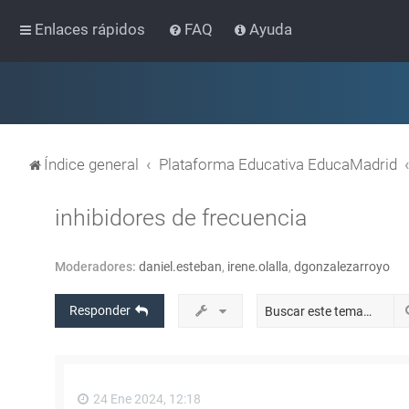
Enlaces rápidos
FAQ
Ayuda
Índice general
Plataforma Educativa EducaMadrid
inhibidores de frecuencia
Moderadores:
daniel.esteban
,
irene.olalla
,
dgonzalezarroyo
Responder
24 Ene 2024, 12:18