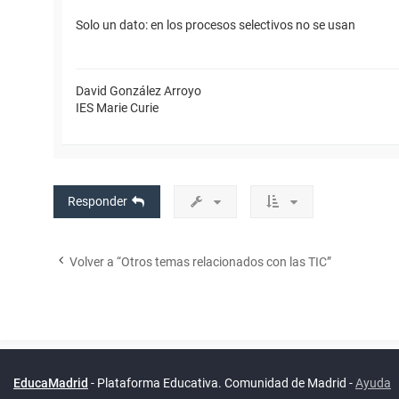
Solo un dato: en los procesos selectivos no se usan
David González Arroyo
IES Marie Curie
Responder
Volver a “Otros temas relacionados con las TIC”
Powered by
phpBB
™
Índice general
Todos los horarios
Privacidad
Borrar cookies
Condiciones
Contáctanos
Traducción al español por
phpBB España
EducaMadrid
-
Plataforma Educativa. Comunidad de Madrid
-
Ayuda
(
son
UTC+02:00