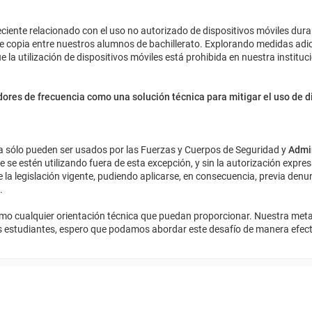
ciente relacionado con el uso no autorizado de dispositivos móviles dura
de copia entre nuestros alumnos de bachillerato. Explorando medidas adi
 la utilización de dispositivos móviles está prohibida en nuestra instituc
ores de frecuencia como una solución técnica para mitigar el uso de d
ncia sólo pueden ser usados por las Fuerzas y Cuerpos de Seguridad y
Admin
ue se estén utilizando fuera de esta excepción, y sin la autorización expres
a legislación vigente, pudiendo aplicarse, en consecuencia, previa denun
.
como cualquier orientación técnica que puedan proporcionar. Nuestra meta
os estudiantes, espero que podamos abordar este desafío de manera efect