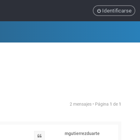
Identificarse
2 mensajes • Página
1
de
1
mgutierrezduarte
Citar