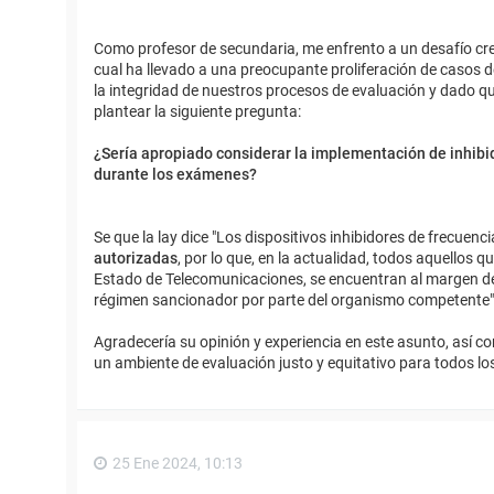
Como profesor de secundaria, me enfrento a un desafío cre
cual ha llevado a una preocupante proliferación de casos 
la integridad de nuestros procesos de evaluación y dado que
plantear la siguiente pregunta:
¿Sería apropiado considerar la implementación de inhibid
durante los exámenes?
Se que la lay dice "Los dispositivos inhibidores de frecue
autorizadas
, por lo que, en la actualidad, todos aquellos q
Estado de Telecomunicaciones, se encuentran al margen de l
régimen sancionador por parte del organismo competente"
Agradecería su opinión y experiencia en este asunto, así 
un ambiente de evaluación justo y equitativo para todos l
25 Ene 2024, 10:13