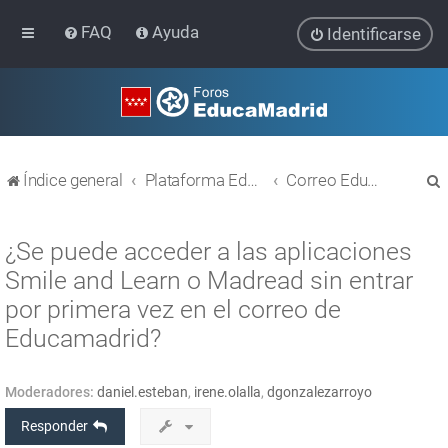
FAQ
Ayuda
Identificarse
Índice general
Plataforma Educativa EducaMadrid
Correo EducaMadrid
¿Se puede acceder a las aplicaciones
Smile and Learn o Madread sin entrar
por primera vez en el correo de
r
Educamadrid?
Moderadores:
daniel.esteban
,
irene.olalla
,
dgonzalezarroyo
Responder