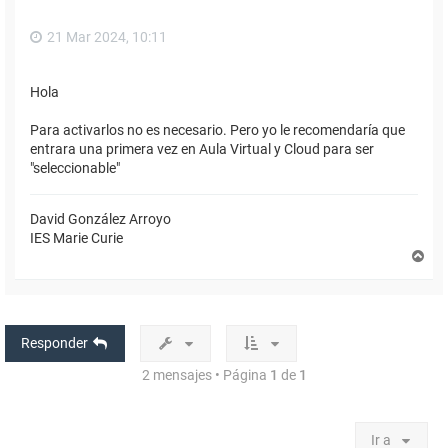
21 Mar 2024, 10:11
Hola
Para activarlos no es necesario. Pero yo le recomendaría que
entrara una primera vez en Aula Virtual y Cloud para ser
"seleccionable"
David González Arroyo
IES Marie Curie
A
r
r
i
b
a
Responder
2 mensajes • Página
1
de
1
Ir a