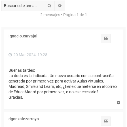
Buscar
Búsqueda avanzada
2 mensajes • Página
1
de
1
ignacio.carvajal
Citar
20 Mar 2024, 19:28
Buenas tardes:
La duda es la indicada. Un nuevo usuario con su contraseña
generada por primera vez: para activar Aulas virtuales,
Madread, Smile and Learn, etc, ¿tiene que meterse en el correo
de EducaMadrd por primera vez, o no es necesario?.
Gracias.
A
r
r
i
dgonzalezarroyo
b
Citar
a