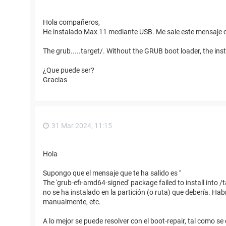
Hola compañeros,
He instalado Max 11 mediante USB. Me sale este mensaje c
The grub.....target/. Without the GRUB boot loader, the inst
¿Que puede ser?
Gracias
31 Mar 2024, 11:15
Hola
Supongo que el mensaje que te ha salido es "
The 'grub-efi-amd64-signed' package failed to install into /
no se ha instalado en la partición (o ruta) que debería. Habr
manualmente, etc.
A lo mejor se puede resolver con el boot-repair, tal como se