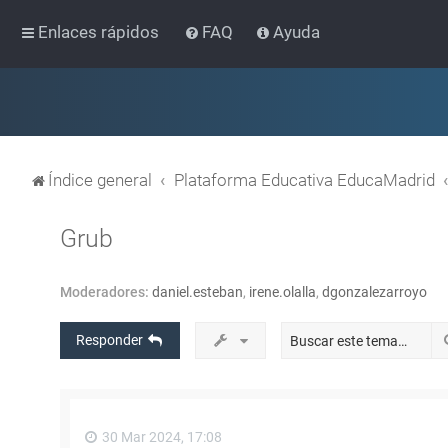
Enlaces rápidos
FAQ
Ayuda
Índice general
Plataforma Educativa EducaMadrid
Grub
Moderadores:
daniel.esteban
,
irene.olalla
,
dgonzalezarroyo
Responder
30 Mar 2024, 17:08