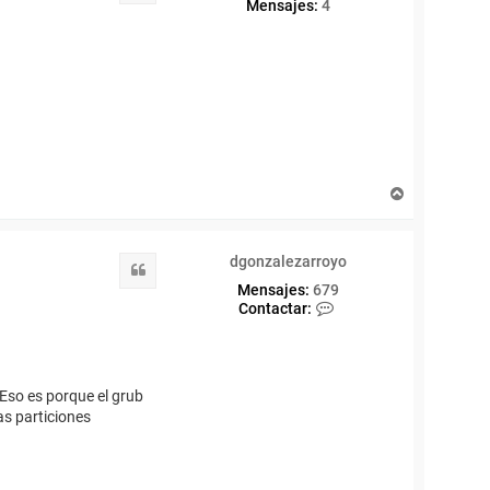
Mensajes:
4
A
r
r
i
dgonzalezarroyo
b
Citar
a
Mensajes:
679
C
Contactar:
o
n
t
a
c
 Eso es porque el grub
t
las particiones
a
r
d
g