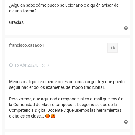
¿Alguien sabe cómo puedo solucionarlo o a quién avisar de
alguna forma?
Gracias.
A
r
r
i
francisco.casado1
b
Citar
a
15 Abr 2024, 16:17
Menos mal que realmente no es una cosa urgente y que puedo
seguir haciendo los exámenes del modo tradicional.
Pero vamos, que aquí nadie responde, ni en el mail que envié a
la Comunidad de Madrid tampoco... Luego no se qué de la
Competencia Digital Docente y que usemos las herramientas
digitales en clase...
A
r
r