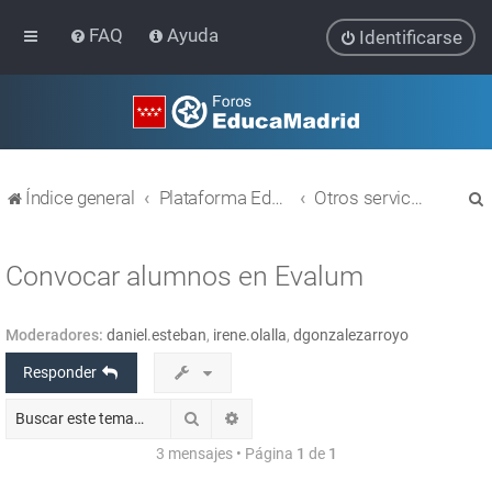
FAQ
Ayuda
Identificarse
Índice general
Plataforma Educativa EducaMadrid
Otros servicios
Convocar alumnos en Evalum
Moderadores:
daniel.esteban
,
irene.olalla
,
dgonzalezarroyo
r
Responder
Buscar
Búsqueda avanzada
3 mensajes • Página
1
de
1