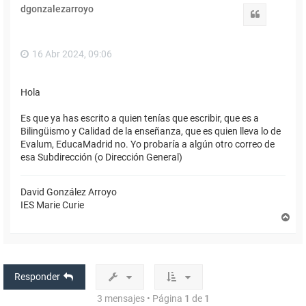
i
dgonzalezarroyo
b
Citar
a
16 Abr 2024, 09:06
Hola
Es que ya has escrito a quien tenías que escribir, que es a
Bilingüismo y Calidad de la enseñanza, que es quien lleva lo de
Evalum, EducaMadrid no. Yo probaría a algún otro correo de
esa Subdirección (o Dirección General)
David González Arroyo
IES Marie Curie
A
r
r
i
b
a
Responder
3 mensajes • Página
1
de
1