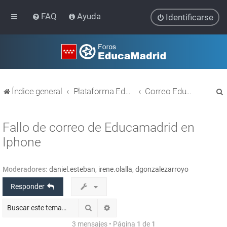
FAQ
Ayuda
Identificarse
Índice general
Plataforma Educativa EducaMadrid
Correo EducaMadrid
Fallo de correo de Educamadrid en
Iphone
r
Moderadores:
daniel.esteban
,
irene.olalla
,
dgonzalezarroyo
Responder
Buscar
Búsqueda avanzada
3 mensajes • Página
1
de
1