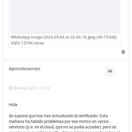
WhatsApp Image 2024-05-04 at 20.49.18.jpeg (49.75 KiB)
Visto 15796 veces
A
r
r
i
dgonzalezarroyo
b
Citar
a
04 May 2024, 23:22
Hola
Se supone que hoy han actualizado el certificado. Esta
mañana ha habido problemas por ese motivo en varios
servicios (p.e. en el cloud, que no se podía acceder), pero se