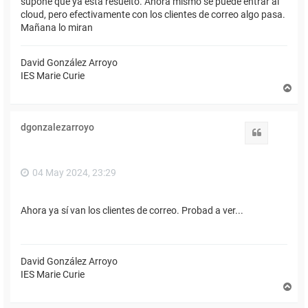
supone que ya está resuelto. Ahora mismo se puede entrar al
cloud, pero efectivamente con los clientes de correo algo pasa.
Mañana lo miran
David González Arroyo
IES Marie Curie
A
r
r
i
dgonzalezarroyo
b
Citar
a
04 May 2024, 23:29
Ahora ya sí van los clientes de correo. Probad a ver...
David González Arroyo
IES Marie Curie
A
r
r