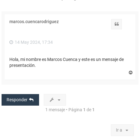
marcos.cuencarodriguez
Citar
14 May 2024, 17:34
Hola, mi nombre es Marcos Cuenca y este es un mensaje de
presentación.
A
r
r
i
b
a
Responder
1 mensaje • Página
1
de
1
Ir a