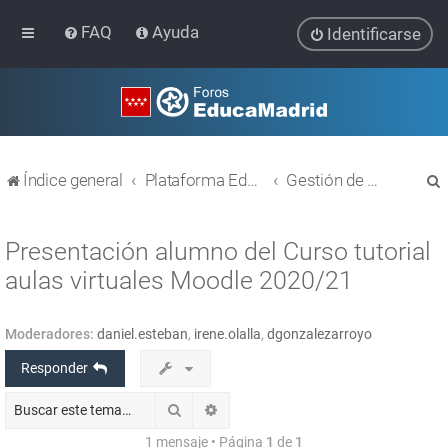
FAQ
Ayuda
Identificarse
Índice general
Plataforma Educativa EducaMadrid
Gestión de usuarios
Presentación alumno del Curso tutorial
aulas virtuales Moodle 2020/21
r
Moderadores:
daniel.esteban
,
irene.olalla
,
dgonzalezarroyo
Responder
Buscar
Búsqueda avanzada
1 mensaje • Página
1
de
1