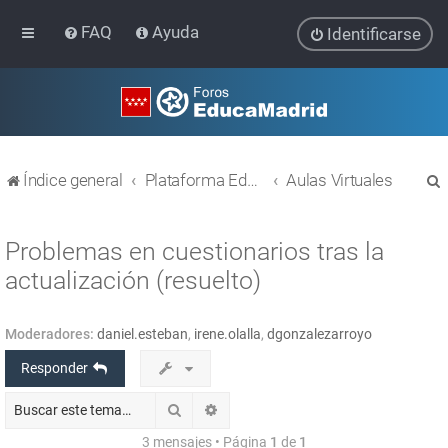
FAQ
Ayuda
Identificarse
Índice general
Plataforma Educativa EducaMadrid
Aulas Virtuales
Problemas en cuestionarios tras la
actualización (resuelto)
r
Moderadores:
daniel.esteban
,
irene.olalla
,
dgonzalezarroyo
Responder
Buscar
Búsqueda avanzada
3 mensajes • Página
1
de
1