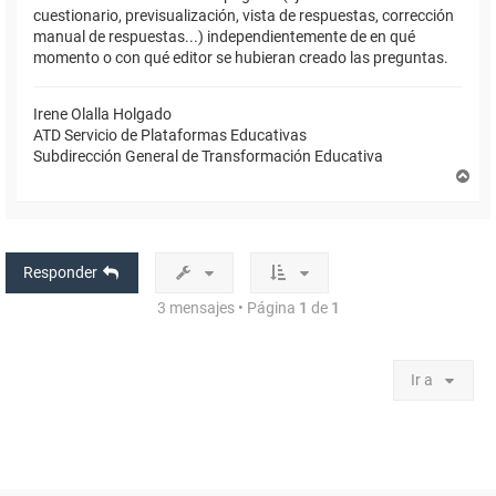
cuestionario, previsualización, vista de respuestas, corrección
manual de respuestas...) independientemente de en qué
momento o con qué editor se hubieran creado las preguntas.
Irene Olalla Holgado
ATD Servicio de Plataformas Educativas
Subdirección General de Transformación Educativa
A
r
r
i
b
a
Responder
3 mensajes • Página
1
de
1
Ir a