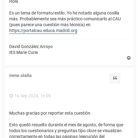
Hola
Es un tema de formato/estilo. Yo he notado alguna cosilla
más. Probablemente sea más práctico comunicarlo al CAU
(pues parece una cuestión más técnica) en
https://portalcau.educa.madrid.org
David González Arroyo
IES Marie Curie
A
r
r
i
irene.olalla
b
Citar
a
16 Sep 2024, 16:09
Muchas gracias por reportar esta cuestión.
Esto quedó resuelto durante el mes de agosto, de forma que
todos los cuestionarios y preguntas tipo cloze se visualizan
correctamente en todas las páginas (ejecución del