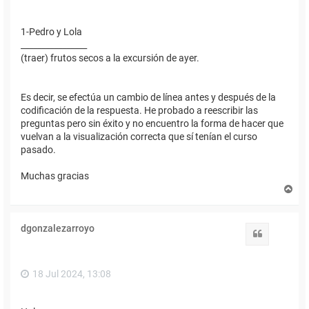
1-Pedro y Lola
________________
(traer) frutos secos a la excursión de ayer.
Es decir, se efectúa un cambio de línea antes y después de la
codificación de la respuesta. He probado a reescribir las
preguntas pero sin éxito y no encuentro la forma de hacer que
vuelvan a la visualización correcta que sí tenían el curso
pasado.
Muchas gracias
A
r
r
i
dgonzalezarroyo
b
Citar
a
18 Jul 2024, 13:08