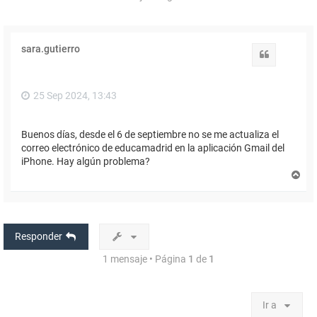
sara.gutierro
Citar
25 Sep 2024, 13:43
Buenos días, desde el 6 de septiembre no se me actualiza el
correo electrónico de educamadrid en la aplicación Gmail del
iPhone. Hay algún problema?
A
r
r
i
b
a
Responder
1 mensaje • Página
1
de
1
Ir a