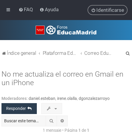
FAQ
Ayuda
Identificarse
Índice general
Plataforma Educativa EducaMadrid
Correo EducaMadrid
No me actualiza el correo en Gmail en
un iPhone
r
Moderadores:
daniel.esteban
,
irene.olalla
,
dgonzalezarroyo
Responder
Buscar
Búsqueda avanzada
1 mensaje • Página
1
de
1