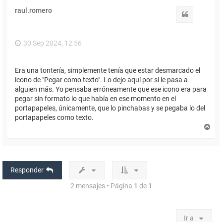
i
raul.romero
b
Citar
a
30 Sep 2024, 12:56
Era una tontería, simplemente tenía que estar desmarcado el
icono de "Pegar como texto". Lo dejo aquí por si le pasa a
alguien más. Yo pensaba erróneamente que ese icono era para
pegar sin formato lo que había en ese momento en el
portapapeles, únicamente, que lo pinchabas y se pegaba lo del
portapapeles como texto.
A
r
r
i
b
a
Responder
2 mensajes • Página
1
de
1
Ir a