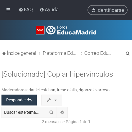
FAQ
Ayuda
Identificarse
Índice general
Plataforma Educativa EducaMadrid
Correo EducaMadrid
[Solucionado] Copiar hipervínculos
Moderadores:
daniel.esteban
,
irene.olalla
,
dgonzalezarroyo
r
Responder
Buscar
Búsqueda avanzada
2 mensajes • Página
1
de
1