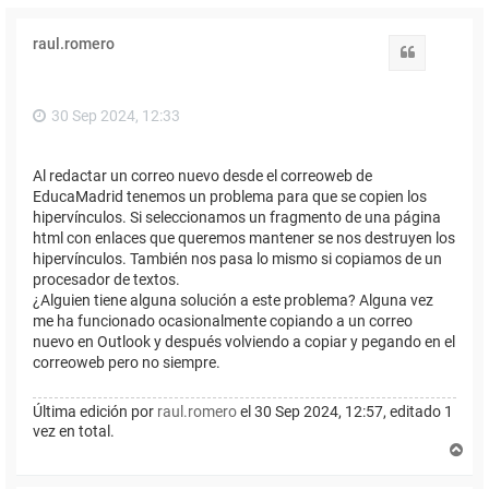
raul.romero
Citar
30 Sep 2024, 12:33
Al redactar un correo nuevo desde el correoweb de
EducaMadrid tenemos un problema para que se copien los
hipervínculos. Si seleccionamos un fragmento de una página
html con enlaces que queremos mantener se nos destruyen los
hipervínculos. También nos pasa lo mismo si copiamos de un
procesador de textos.
¿Alguien tiene alguna solución a este problema? Alguna vez
me ha funcionado ocasionalmente copiando a un correo
nuevo en Outlook y después volviendo a copiar y pegando en el
correoweb pero no siempre.
Última edición por
raul.romero
el 30 Sep 2024, 12:57, editado 1
vez en total.
A
r
r