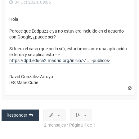
04 Oct 2024, 09:05
Hola
Parece que Eddpuzzle ya no estuviera incluido en el acuerdo
con Google, ¿puede ser?
Si fuera el caso (que no lo sé), estaríamos ante una aplicación
externa y se aplica ésto -->
https://dpd.educa2.madrid.org/inicio/-/ ... -publicos-
David González Arroyo
IES Marie Curie
A
r
r
i
b
a
Responder
2 mensajes • Página
1
de
1