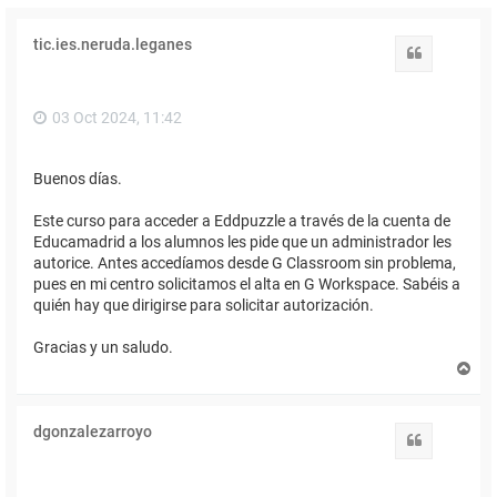
tic.ies.neruda.leganes
Citar
03 Oct 2024, 11:42
Buenos días.
Este curso para acceder a Eddpuzzle a través de la cuenta de
Educamadrid a los alumnos les pide que un administrador les
autorice. Antes accedíamos desde G Classroom sin problema,
pues en mi centro solicitamos el alta en G Workspace. Sabéis a
quién hay que dirigirse para solicitar autorización.
Gracias y un saludo.
A
r
r
i
dgonzalezarroyo
b
Citar
a