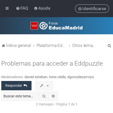
FAQ
Ayuda
Identificarse
Índice general
Plataforma Educativa EducaMadrid
Otros temas relacionados con las TIC
Problemas para acceder a Eddpuzzle
Moderadores:
daniel.esteban
,
irene.olalla
,
dgonzalezarroyo
r
Responder
Buscar
Búsqueda avanzada
2 mensajes • Página
1
de
1