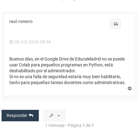
raul.romero
Citar
08 Oct 2024, 08:58
Buenos días, en el Google Drive de EducaMadrid no se puede
usar Colab para pequeños programas en Python, está
deshabilitado por el administrador.
Si no es una falla de seguridad estaría muy bien habilitarlo,
tanto para pequeñas tareas docentes como administrativas.
A
r
r
i
b
a
Responder
1 mensaje • Página
1
de
1