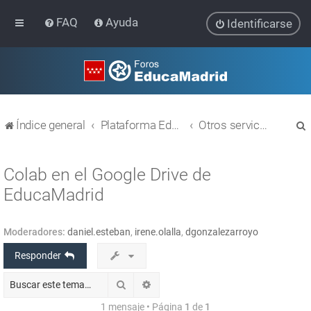
FAQ
Ayuda
Identificarse
Índice general
Plataforma Educativa EducaMadrid
Otros servicios
Colab en el Google Drive de
EducaMadrid
r
Moderadores:
daniel.esteban
,
irene.olalla
,
dgonzalezarroyo
Responder
Buscar
Búsqueda avanzada
1 mensaje • Página
1
de
1