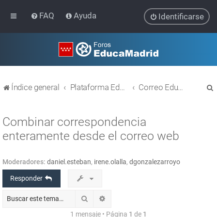
FAQ
Ayuda
Identificarse
Índice general
Plataforma Educativa EducaMadrid
Correo EducaMadrid
Combinar correspondencia
enteramente desde el correo web
r
Moderadores:
daniel.esteban
,
irene.olalla
,
dgonzalezarroyo
Responder
Buscar
Búsqueda avanzada
1 mensaje • Página
1
de
1