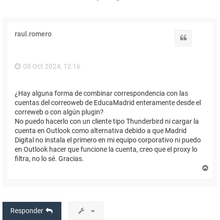
raul.romero
Citar
08 Oct 2024, 12:16
¿Hay alguna forma de combinar correspondencia con las
cuentas del correoweb de EducaMadrid enteramente desde el
correweb o con algún plugin?
No puedo hacerlo con un cliente tipo Thunderbird ni cargar la
cuenta en Outlook como alternativa debido a que Madrid
Digital no instala el primero en mi equipo corporativo ni puedo
en Outlook hacer que funcione la cuenta, creo que el proxy lo
filtra, no lo sé. Gracias.
A
r
r
i
b
a
Responder