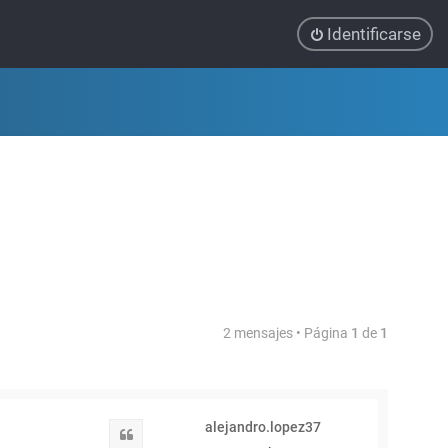
Identificarse
2 mensajes • Página
1
de
1
alejandro.lopez37
Citar