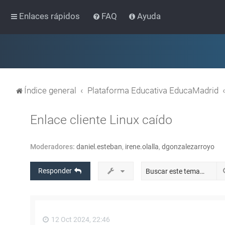
Enlaces rápidos
FAQ
Ayuda
Índice general
Plataforma Educativa EducaMadrid
Enlace cliente Linux caído
Moderadores:
daniel.esteban
,
irene.olalla
,
dgonzalezarroyo
Responder
12 Oct 2024, 22:46