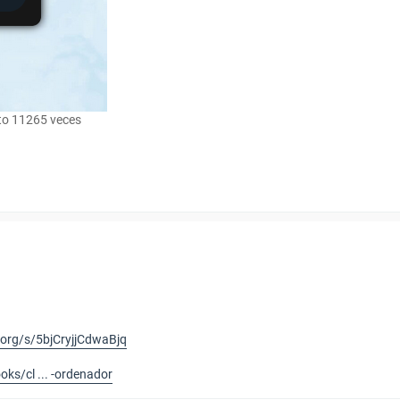
to 11265 veces
.org/s/5bjCryjjCdwaBjq
ks/cl ... -ordenador