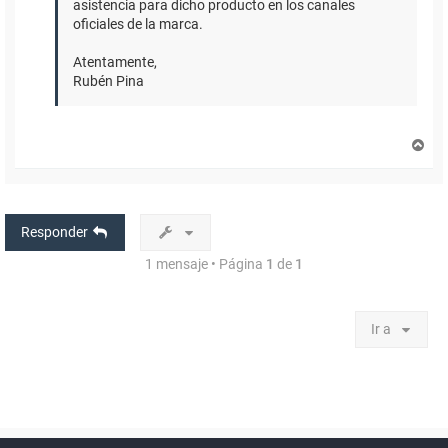
asistencia para dicho producto en los canales
oficiales de la marca.
Atentamente,
Rubén Pina
A
r
r
i
b
a
Responder
1 mensaje • Página
1
de
1
Ir a