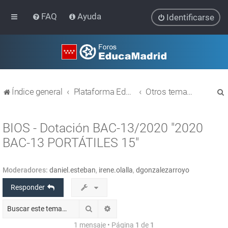
FAQ
Ayuda
Identificarse
Índice general
Plataforma Educativa EducaMadrid
Otros temas relacionados con las TIC
BIOS - Dotación BAC-13/2020 "2020
BAC-13 PORTÁTILES 15"
r
Moderadores:
daniel.esteban
,
irene.olalla
,
dgonzalezarroyo
Responder
Buscar
Búsqueda avanzada
1 mensaje • Página
1
de
1