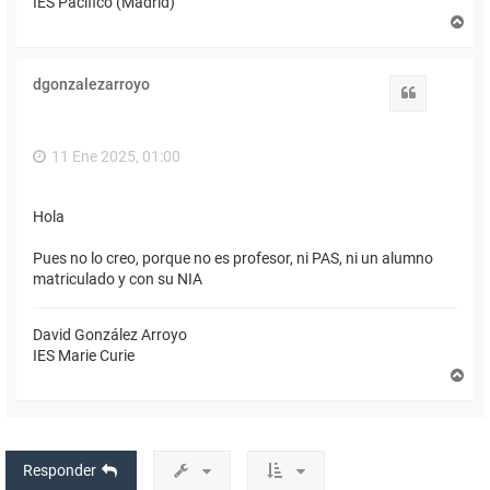
IES Pacífico (Madrid)
A
r
r
i
dgonzalezarroyo
b
Citar
a
11 Ene 2025, 01:00
Hola
Pues no lo creo, porque no es profesor, ni PAS, ni un alumno
matriculado y con su NIA
David González Arroyo
IES Marie Curie
A
r
r
i
b
a
Responder