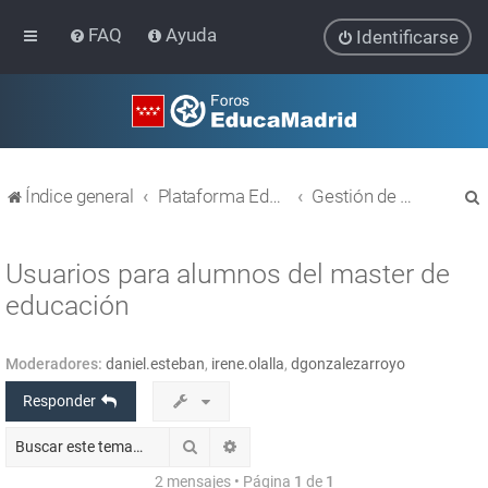
FAQ
Ayuda
Identificarse
Índice general
Plataforma Educativa EducaMadrid
Gestión de usuarios
Usuarios para alumnos del master de
educación
r
Moderadores:
daniel.esteban
,
irene.olalla
,
dgonzalezarroyo
Responder
Buscar
Búsqueda avanzada
2 mensajes • Página
1
de
1