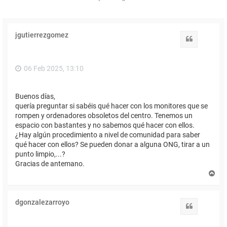
jgutierrezgomez
Citar
06 Feb 2025, 13:10
Buenos días,
quería preguntar si sabéis qué hacer con los monitores que se
rompen y ordenadores obsoletos del centro. Tenemos un
espacio con bastantes y no sabemos qué hacer con ellos.
¿Hay algún procedimiento a nivel de comunidad para saber
qué hacer con ellos? Se pueden donar a alguna ONG, tirar a un
punto limpio,...?
Gracias de antemano.
A
r
r
i
dgonzalezarroyo
b
Citar
a