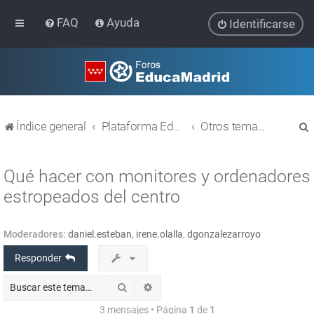
FAQ
Ayuda
Identificarse
Índice general
Plataforma Educativa EducaMadrid
Otros temas relacionados con las TIC
Qué hacer con monitores y ordenadores
estropeados del centro
r
Moderadores:
daniel.esteban
,
irene.olalla
,
dgonzalezarroyo
Responder
Buscar
Búsqueda avanzada
3 mensajes • Página
1
de
1