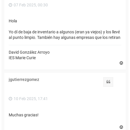
07 Feb 2025, 00:30
Hola
Yo dí de baja de inventario a algunos (eran ya viejos) y los llevé
al punto limpio. También hay algunas empresas que los retiran
David González Arroyo
IES Marie Curie
A
r
r
i
jgutierrezgomez
b
Citar
a
10 Feb 2025, 17:41
Muchas gracias!
A