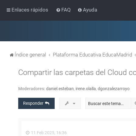
Enlaces rápidos
FAQ
Ayuda
Índice general
Plataforma Educativa EducaMadrid
Compartir las carpetas del Cloud 
Moderadores:
daniel.esteban
,
irene.olalla
,
dgonzalezarroyo
Responder
11 Feb 2025, 16:36