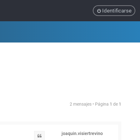
Identificarse
2 mensajes • Página
1
de
1
joaquin.visiertrevino
Citar