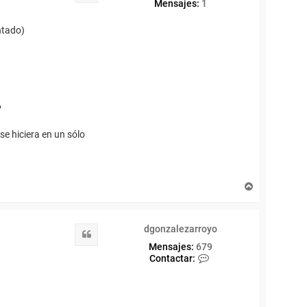
Mensajes:
1
ntado)
P
se hiciera en un sólo
A
r
r
i
dgonzalezarroyo
b
Citar
a
Mensajes:
679
C
Contactar:
o
n
t
a