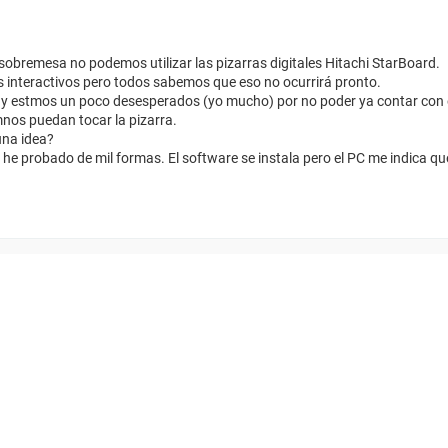
obremesa no podemos utilizar las pizarras digitales Hitachi StarBoard.
es interactivos pero todos sabemos que eso no ocurrirá pronto.
s y estmos un poco desesperados (yo mucho) por no poder ya contar con
mnos puedan tocar la pizarra.
una idea?
o he probado de mil formas. El software se instala pero el PC me indica qu