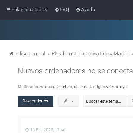
Enlaces rápidos
FAQ
Ayuda
Índice general
Plataforma Educativa EducaMadrid
Nuevos ordenadores no se conectan
Moderadores:
daniel.esteban
,
irene.olalla
,
dgonzalezarroyo
Responder
13 Feb 2025, 17:40