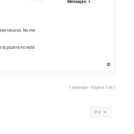
Mensajes:
4
 ese recurso. No me
e la pizarra no está
A
r
r
i
b
1 mensaje • Página
1
de
1
a
Ir a