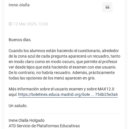
i
irene.olalla
b
Citar
a
12 Mar 2025, 12:03
Buenos días.
Cuando los alumnos están haciendo el cuestionario, alrededor
de la zona azul de cada pregunta aparecerá un recuadro, tanto
en modo claro como en modo oscuro, que permite al profesor
ver desde lejos que está haciendo el examen con ese usuario.
De lo contrario, no habría recuadro. Además, prácticamente
todas las opciones de los menú aparecen en gris.
Más información sobre el usuario examen y sobre MAX12.0
aquí:
https://boletines.educa.madrid.org/bole ... 754b25e3a6
Un saludo.
Irene Olalla Holgado
ATD Servicio de Plataformas Educativas