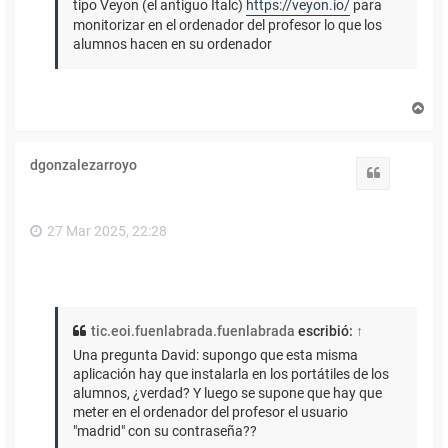
tipo Veyon (el antiguo Italc)
https://veyon.io/
para
monitorizar en el ordenador del profesor lo que los
alumnos hacen en su ordenador
A
r
r
i
dgonzalezarroyo
b
Citar
a
27 Mar 2025, 22:28
tic.eoi.fuenlabrada.fuenlabrada
escribió:
↑
Una pregunta David: supongo que esta misma
aplicación hay que instalarla en los portátiles de los
alumnos, ¿verdad? Y luego se supone que hay que
meter en el ordenador del profesor el usuario
"madrid" con su contraseña??