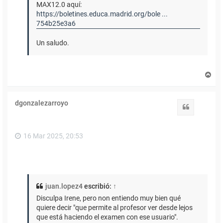
MAX12.0 aquí:
https://boletines.educa.madrid.org/bole ...
754b25e3a6
Un saludo.
A
r
r
i
dgonzalezarroyo
b
Citar
a
16 Mar 2025, 20:53
juan.lopez4
escribió:
↑
Disculpa Irene, pero non entiendo muy bien qué
quiere decir "que permite al profesor ver desde lejos
que está haciendo el examen con ese usuario".