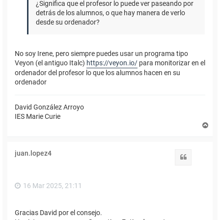
¿Significa que el profesor lo puede ver paseando por
detrás de los alumnos, o que hay manera de verlo
desde su ordenador?
No soy Irene, pero siempre puedes usar un programa tipo
Veyon (el antiguo Italc)
https://veyon.io/
para monitorizar en el
ordenador del profesor lo que los alumnos hacen en su
ordenador
David González Arroyo
IES Marie Curie
A
r
r
i
juan.lopez4
b
Citar
a
16 Mar 2025, 21:11
Gracias David por el consejo.