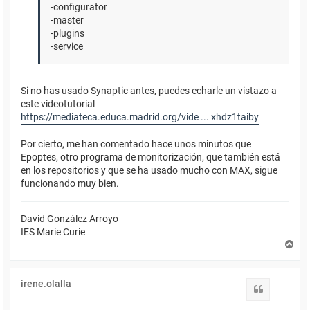
-configurator
-master
-plugins
-service
Si no has usado Synaptic antes, puedes echarle un vistazo a
este videotutorial
https://mediateca.educa.madrid.org/vide ... xhdz1taiby
Por cierto, me han comentado hace unos minutos que
Epoptes, otro programa de monitorización, que también está
en los repositorios y que se ha usado mucho con MAX, sigue
funcionando muy bien.
David González Arroyo
IES Marie Curie
A
r
r
i
irene.olalla
b
Citar
a