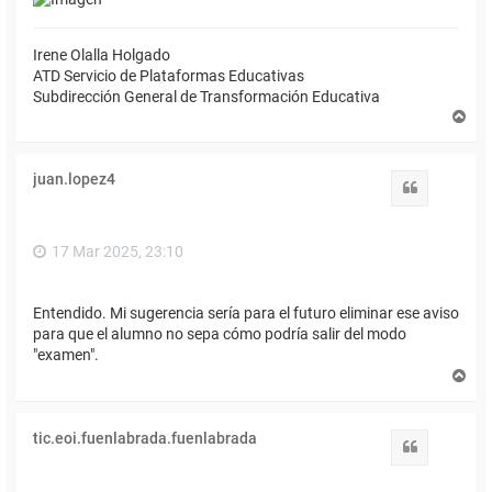
Irene Olalla Holgado
ATD Servicio de Plataformas Educativas
Subdirección General de Transformación Educativa
A
r
r
i
juan.lopez4
b
Citar
a
17 Mar 2025, 23:10
Entendido. Mi sugerencia sería para el futuro eliminar ese aviso
para que el alumno no sepa cómo podría salir del modo
"examen".
A
r
r
i
tic.eoi.fuenlabrada.fuenlabrada
b
Citar
a