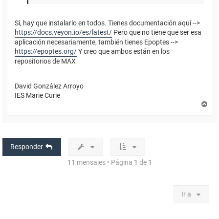
Sí, hay que instalarlo en todos. Tienes documentación aquí -->
https://docs.veyon.io/es/latest/
Pero que no tiene que ser esa
aplicación necesariamente, también tienes Epoptes -->
https://epoptes.org/
Y creo que ambos están en los
repositorios de MAX
David González Arroyo
IES Marie Curie
A
r
r
i
b
a
Responder
11 mensajes • Página
1
de
1
Ir a