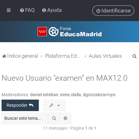
FAQ
Ayuda
Identificarse
Índice general
Plataforma Educativa EducaMadrid
Aulas Virtuales
Nuevo Usuario "examen" en MAX12.0
Moderadores:
daniel.esteban
,
irene.olalla
,
dgonzalezarroyo
r
Responder
Buscar
Búsqueda avanzada
11 mensajes • Página
1
de
1