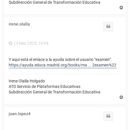
Subdirección General de Transformación Educativa
A
r
r
i
irene.olalla
b
Citar
a
13 Mar 2025, 10:04
Y aquí está el enlace a la ayuda sobre el usuario "examen":
https://ayuda.educa.madrid.org/books/ma ... 2examen%22
Irene Olalla Holgado
ATD Servicio de Plataformas Educativas
Subdirección General de Transformación Educativa
A
r
r
i
juan.lopez4
b
Citar
a