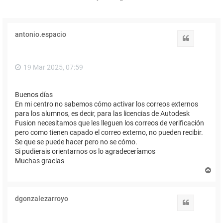
antonio.espacio
Citar
19 Mar 2025, 07:59
Buenos días
En mi centro no sabemos cómo activar los correos externos
para los alumnos, es decir, para las licencias de Autodesk
Fusion necesitamos que les lleguen los correos de verificación
pero como tienen capado el correo externo, no pueden recibir.
Se que se puede hacer pero no se cómo.
Si pudierais orientarnos os lo agradeceríamos
Muchas gracias
A
r
r
i
dgonzalezarroyo
b
Citar
a