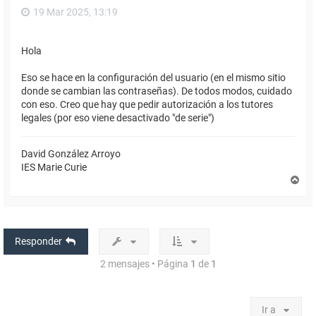
19 Mar 2025, 13:19
Hola
Eso se hace en la configuración del usuario (en el mismo sitio
donde se cambian las contraseñas). De todos modos, cuidado
con eso. Creo que hay que pedir autorización a los tutores
legales (por eso viene desactivado "de serie")
David González Arroyo
IES Marie Curie
A
r
r
i
b
a
Responder
2 mensajes • Página
1
de
1
Ir a