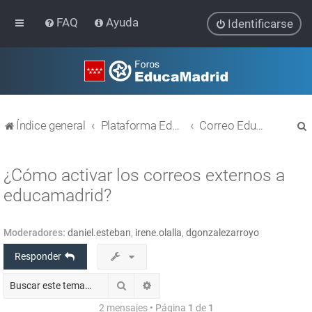
FAQ
Ayuda
Identificarse
Índice general
Plataforma Educativa EducaMadrid
Correo EducaMadrid
¿Cómo activar los correos externos a
educamadrid?
r
Moderadores:
daniel.esteban
,
irene.olalla
,
dgonzalezarroyo
Responder
Buscar
Búsqueda avanzada
2 mensajes • Página
1
de
1