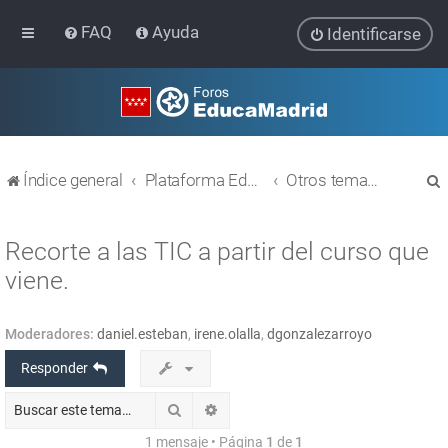
FAQ
Ayuda
Identificarse
Índice general
Plataforma Educativa EducaMadrid
Otros temas relacionados con las TIC
Recorte a las TIC a partir del curso que
viene.
r
Moderadores:
daniel.esteban
,
irene.olalla
,
dgonzalezarroyo
Responder
Buscar
Búsqueda avanzada
1 mensaje • Página
1
de
1