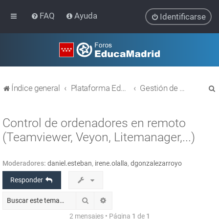
FAQ
Ayuda
Identificarse
Índice general
Plataforma Educativa EducaMadrid
Gestión de usuarios
Control de ordenadores en remoto
(Teamviewer, Veyon, Litemanager,...)
r
Moderadores:
daniel.esteban
,
irene.olalla
,
dgonzalezarroyo
Responder
Buscar
Búsqueda avanzada
2 mensajes • Página
1
de
1