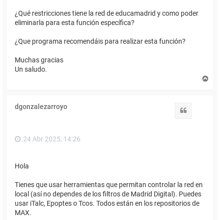
¿Qué restricciones tiene la red de educamadrid y como poder
eliminarla para esta función específica?
¿Que programa recomendáis para realizar esta función?
Muchas gracias
Un saludo.
A
r
r
i
dgonzalezarroyo
b
Citar
a
24 Abr 2025, 14:26
Hola
Tienes que usar herramientas que permitan controlar la red en
local (así no dependes de los filtros de Madrid Digital). Puedes
usar iTalc, Epoptes o Tcos. Todos están en los repositorios de
MAX.