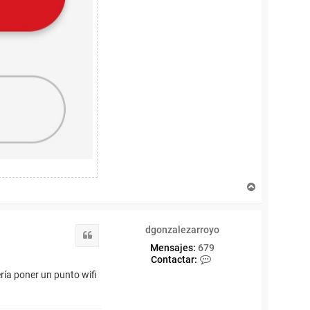
A
r
r
i
dgonzalezarroyo
b
Citar
a
Mensajes:
679
C
Contactar:
o
ría poner un punto wifi
n
t
a