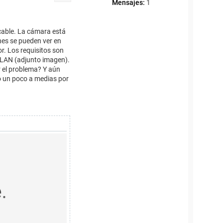
Mensajes:
1
cable. La cámara está
enes se pueden ver en
r. Los requisitos son
a LAN (adjunto imagen).
r el problema? Y aún
o un poco a medias por