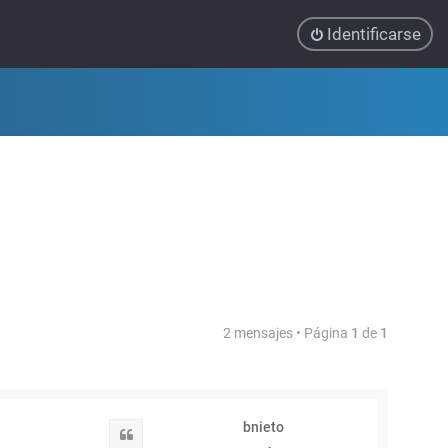
Identificarse
2 mensajes • Página
1
de
1
bnieto
Citar