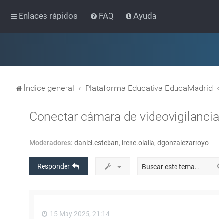
Enlaces rápidos
FAQ
Ayuda
Índice general
Plataforma Educativa EducaMadrid
Conectar cámara de videovigilanci
Moderadores:
daniel.esteban
,
irene.olalla
,
dgonzalezarroyo
Responder
15 May 2025, 21:14