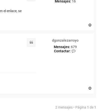
Mensajes:
16
 el enlace, se
A
r
r
i
dgonzalezarroyo
b
Citar
a
Mensajes:
679
C
Contactar:
o
n
t
a
c
t
a
r
d
A
g
r
o
r
n
i
z
b
a
2 mensajes • Página
1
de
1
a
l