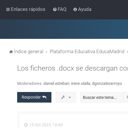
Enlaces rápidos
FAQ
Ayuda
Índice general
Plataforma Educativa EducaMadrid
Los ficheros .docx se descargan c
Moderadores:
daniel.esteban
,
irene.olalla
,
dgonzalezarroyo
Responder
15 Oct 2025, 10:49