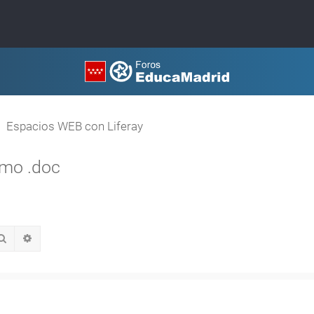
Espacios WEB con Liferay
omo .doc
Buscar
Búsqueda avanzada