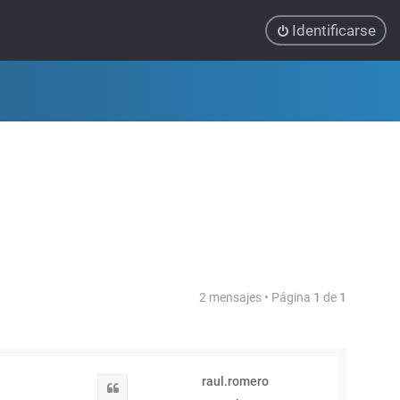
Identificarse
2 mensajes • Página
1
de
1
raul.romero
Citar