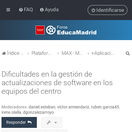
FAQ
Ayuda
Identificarse
Índice general
Plataforma Educativa EducaMadrid
MAX - MAdrid_linuX
+Aplicaciones
Dificultades en la gestión de
actualizaciones de software en los
equipos del centro
r
Moderadores:
daniel.esteban
,
victor.armendariz
,
ruben.garcia45
,
irene.olalla
,
dgonzalezarroyo
Responder