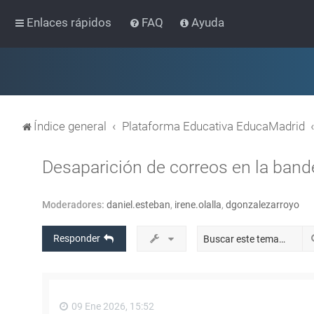
Enlaces rápidos
FAQ
Ayuda
Índice general
Plataforma Educativa EducaMadrid
Desaparición de correos en la band
Moderadores:
daniel.esteban
,
irene.olalla
,
dgonzalezarroyo
Responder
09 Ene 2026, 15:52