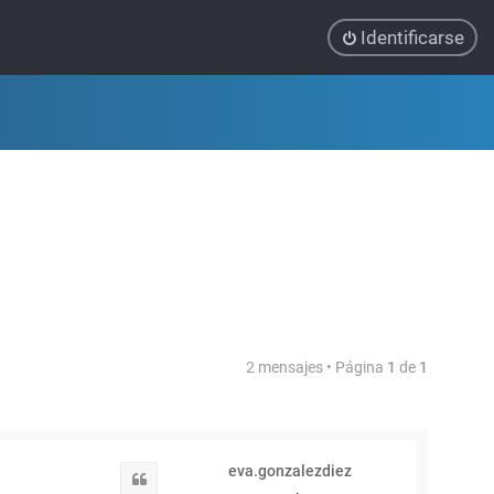
Identificarse
2 mensajes • Página
1
de
1
eva.gonzalezdiez
Citar