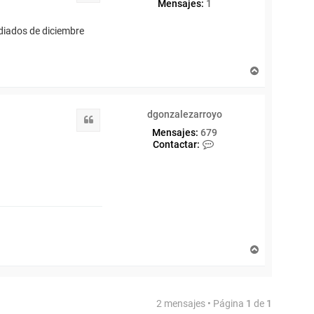
Mensajes:
1
diados de diciembre
A
r
r
i
dgonzalezarroyo
b
Citar
a
Mensajes:
679
C
Contactar:
o
n
t
a
c
t
a
r
d
A
g
r
o
r
n
i
z
b
a
2 mensajes • Página
1
de
1
a
l