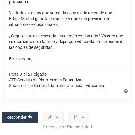
profesores.
Y a todo esto hay que sumar las copias de respaldo que
EducaMadrid guarda en sus servidores en previsión de
situaciones excepcionales.
¿Seguro que es necesario hacer más copias aún? Yo creo que
es momento de relajarse y dejar que EducaMadrid se ocupe de
las copias de seguridad.
Feliz verano,
Irene Olalla Holgado
ATD Servicio de Plataformas Educativas
Subdirección General de Transformación Educativa
A
r
r
i
b
a
Responder
2 mensajes • Página
1
de
1