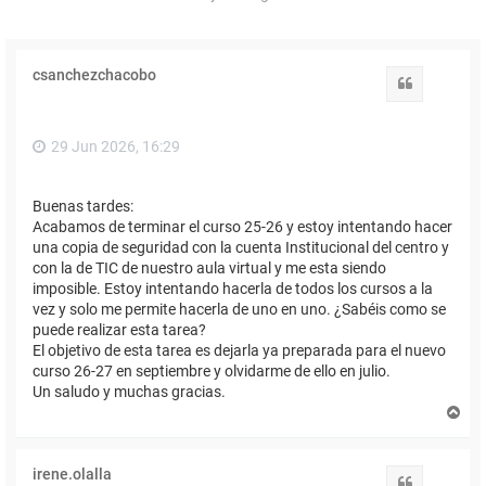
csanchezchacobo
Citar
29 Jun 2026, 16:29
Buenas tardes:
Acabamos de terminar el curso 25-26 y estoy intentando hacer
una copia de seguridad con la cuenta Institucional del centro y
con la de TIC de nuestro aula virtual y me esta siendo
imposible. Estoy intentando hacerla de todos los cursos a la
vez y solo me permite hacerla de uno en uno. ¿Sabéis como se
puede realizar esta tarea?
El objetivo de esta tarea es dejarla ya preparada para el nuevo
curso 26-27 en septiembre y olvidarme de ello en julio.
Un saludo y muchas gracias.
A
r
r
i
irene.olalla
b
Citar