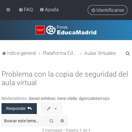
FAQ
Ayuda
Identificarse
Índice general
Plataforma Educativa EducaMadrid
Aulas Virtuales
Problema con la copia de seguridad del
aula virtual
r
Moderadores:
daniel.esteban
,
irene.olalla
,
dgonzalezarroyo
Responder
Buscar
Búsqueda avanzada
2 mensajes • Página
1
de
1