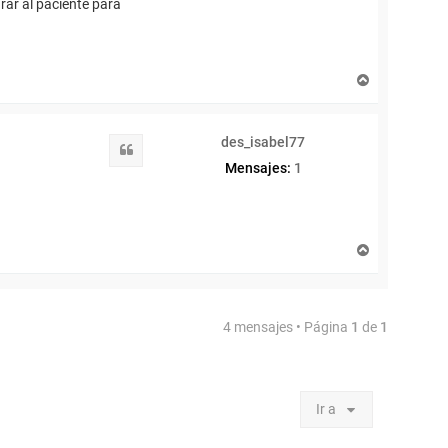
rar al paciente para
A
r
r
i
des_isabel77
b
Citar
a
Mensajes:
1
A
r
r
i
b
4 mensajes • Página
1
de
1
a
Ir a