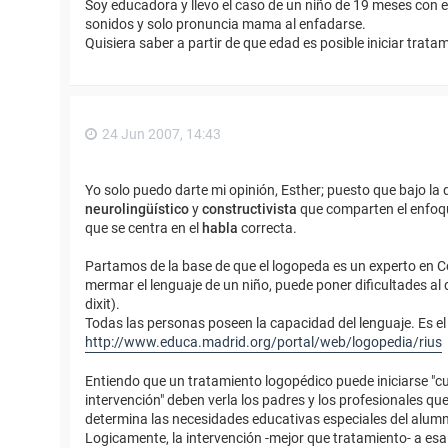
Soy educadora y llevo el caso de un niño de 19 meses con e
sonidos y solo pronuncia mama al enfadarse.
Quisiera saber a partir de que edad es posible iniciar trat
24 Jun 2007, 14:43
Yo solo puedo darte mi opinión, Esther; puesto que bajo 
neurolingüístico
y
constructivista
que comparten el enfoq
que se centra en el
habla
correcta.
Partamos de la base de que el logopeda es un experto en C
mermar el lenguaje de un niño, puede poner dificultades al
dixit).
Todas las personas poseen la capacidad del lenguaje. Es el
http://www.educa.madrid.org/portal/web/logopedia/rius
Entiendo que un tratamiento logopédico puede iniciarse "c
intervención" deben verla los padres y los profesionales qu
determina las necesidades educativas especiales del alumn
Logicamente, la intervención -mejor que tratamiento- a esa e