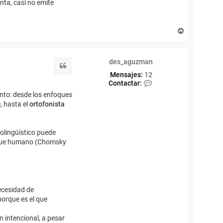
nta, casi no emite
A
r
r
i
des_aguzman
b
Citar
a
Mensajes:
12
C
Contactar:
o
nto: desde los enfoques
n
, hasta el
ortofonista
t
a
c
t
olingüístico puede
a
to que humano (Chomsky
r
d
e
s
_
a
ecesidad de
g
porque es el que
u
z
m
n intencional, a pesar