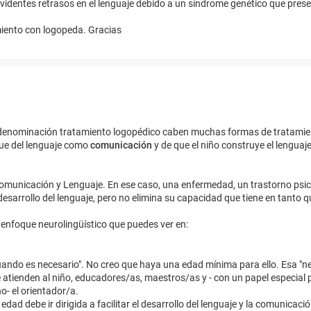
videntes retrasos en el lenguaje debido a un síndrome genético que prese
amiento con logopeda. Gracias
la denominación tratamiento logopédico caben muchas formas de tratamie
ue del lenguaje como
comunicación
y de que el niño construye el lenguaje
omunicación y Lenguaje. En ese caso, una enfermedad, un trastorno psic
 desarrollo del lenguaje, pero no elimina su capacidad que tiene en tan
 enfoque neurolingüístico que puedes ver en:
uando es necesario". No creo que haya una edad mínima para ello. Esa "n
e atienden al niño, educadores/as, maestros/as y - con un papel especial 
o- el orientador/a.
dad debe ir dirigida a facilitar el desarrollo del lenguaje y la comunicació