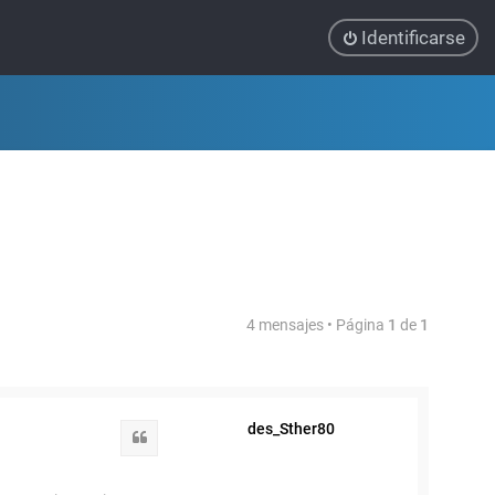
Identificarse
4 mensajes • Página
1
de
1
des_Sther80
Citar