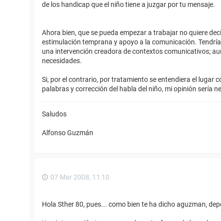
de los handicap que el niño tiene a juzgar por tu mensaje.
Ahora bien, que se pueda empezar a trabajar no quiere dec
estimulación temprana y apoyo a la comunicación. Tendría qu
una intervención creadora de contextos comunicativos; aun
necesidades.
Si, por el contrario, por tratamiento se entendiera el lugar
palabras y corrección del habla del niño, mi opinión sería n
Saludos
Alfonso Guzmán
07 Mar 2008, 11:10
Hola Sther 80, pues... como bien te ha dicho aguzman, depen