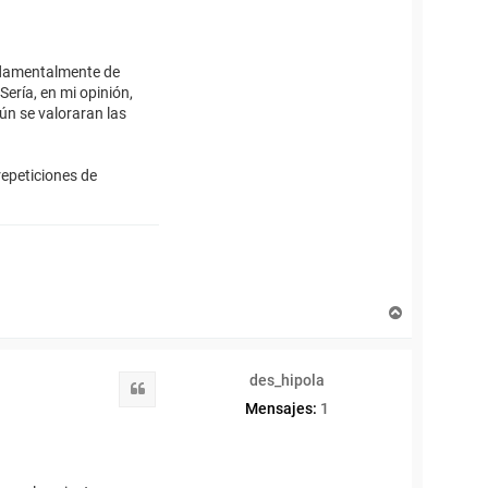
a
n
undamentalmente de
Sería, en mi opinión,
ún se valoraran las
repeticiones de
A
r
r
i
des_hipola
b
Citar
a
Mensajes:
1