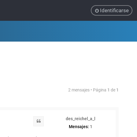
Identificarse
2 mensajes • Página
1
de
1
des_reichel_a_l
Citar
Mensajes:
1