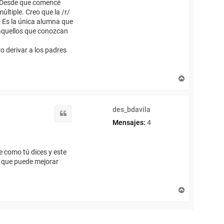
o. Desde que comencé
ltiple. Creo que la /r/
a. Es la única alumna que
 aquellos que conozcan
o derivar a los padres
A
r
r
i
des_bdavila
b
Citar
a
Mensajes:
4
re como tú dices y este
o que puede mejorar
A
r
r
i
b