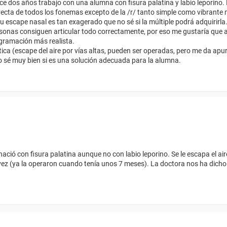
ce dos años trabajo con una alumna con fisura palatina y labio leporin
ecta de todos los fonemas excepto de la /r/ tanto simple como vibrante mú
 su escape nasal es tan exagerado que no sé si la múltiple podrá adquirirl
ersonas consiguen articular todo correctamente, por eso me gustaría que
ogramación más realista.
a (escape del aire por vías altas, pueden ser operadas, pero me da apur
o sé muy bien si es una solución adecuada para la alumna.
nació con fisura palatina aunque no con labio leporino. Se le escapa el ai
vez (ya la operaron cuando tenía unos 7 meses). La doctora nos ha dich