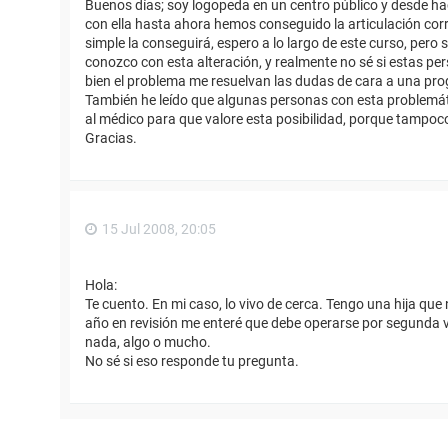
Buenos días; soy logopeda en un centro público y desde ha
con ella hasta ahora hemos conseguido la articulación corr
simple la conseguirá, espero a lo largo de este curso, pero
conozco con esta alteración, y realmente no sé si estas p
bien el problema me resuelvan las dudas de cara a una pr
También he leído que algunas personas con esta problemátic
al médico para que valore esta posibilidad, porque tampoc
Gracias.
15 Jul 2008, 20:05
Hola:
Te cuento. En mi caso, lo vivo de cerca. Tengo una hija que 
año en revisión me enteré que debe operarse por segunda 
nada, algo o mucho.
No sé si eso responde tu pregunta.