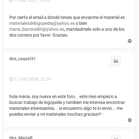
11 Dic 2007, 13:50
Por cierto el email a donde teneis que enviarme el material es
materialesdelogopedia@yahoo.es
o bien
maria_barreral80@yahoo.es
, mandadmelo solo a uno de los
dos correos por favor. Gracias.
A
r
r
i
des_raquel31
b
Citar
a
11 Feb 2008, 22:39
hola maria, soy nueva en este foro... este mes empiezo a
buscar trabajo de logopeda y tambien me interesa encontrar
materiales interesantes... si encuentro algo te lo envio... me
puedes enviar a mi materiales muchas gracias!!! :
A
r
r
i
des_MariaB