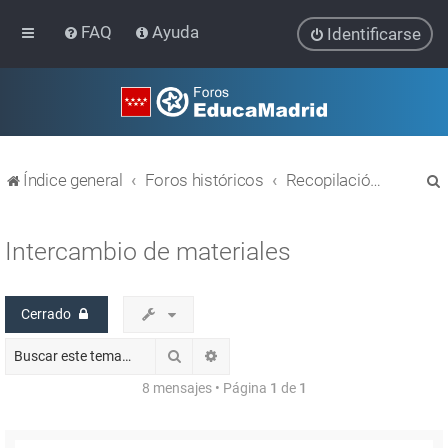
FAQ
Ayuda
Identificarse
Índice general
Foros históricos
Recopilación de hilos de foros cerrados
Intercambio de materiales
Cerrado
r
Buscar
Búsqueda avanzada
8 mensajes • Página
1
de
1