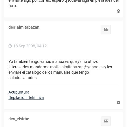
enviarte algo por correo, espero q todavia siga en pie la idea del
foro.
A
r
r
i
des_almitabazan
b
Citar
a
18 Sep 2008, 04:12
Yo tambien tengo varios manuales que ya no utilizo
interesados mandarme mail a
almitabazan@yahoo.es
y les
enviare el catalogo de los manuales que tengo
saludos a todos
Acupuntura
Depilacion Definitiva
A
r
r
i
des_elvirbe
b
Citar
a