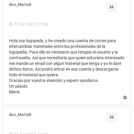
des_MariaB
Citar
11 Dic 2007, 13:48
Hola soy logopeda, y he creado una cuenta de correo para
intercambiar materiales entre los profesionales de la
logopedia. Para ello es necesario que tengais el usuario y la
contraseña. Así que necesitaria que quien estuviera interesado
me mande un email con algun material que tenga y yo le daré
dichos datos. Así podrá entrar en esa cuenta y descargarse
todo el material que quiera.
Gracias por vuestra atención y espero ayudaros.
Un saludo.
María.
A
r
r
i
des_MariaB
b
Citar
a