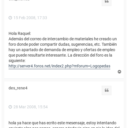
b
Citar
a
15 Feb 2008, 17:33
Hola Raquel:
Además del correo de intercambio de materiales he creado un
foro donde poder compartir dudas, sugerencias, etc. También
hay un apartado de demanda de empleo y ofertas de empleo
que puede resultarte interesante. La dirección del foro es la
siguiente:
http://server4.foros.net/index2.php?mforum=Logopedas
A
r
r
i
des_rene4
b
Citar
a
28 Mar 2008, 15:54
hola ya hace que has ecrito este mesensaje, estoy intentando