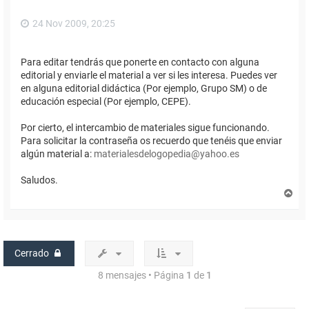
24 Nov 2009, 20:25
Para editar tendrás que ponerte en contacto con alguna
editorial y enviarle el material a ver si les interesa. Puedes ver
en alguna editorial didáctica (Por ejemplo, Grupo SM) o de
educación especial (Por ejemplo, CEPE).
Por cierto, el intercambio de materiales sigue funcionando.
Para solicitar la contraseña os recuerdo que tenéis que enviar
algún material a:
materialesdelogopedia@yahoo.es
Saludos.
A
r
r
i
b
a
Cerrado
8 mensajes • Página
1
de
1