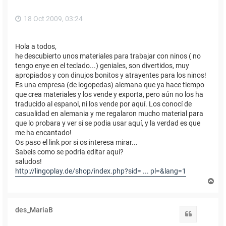
18 Oct 2009, 03:24
Hola a todos,
he descubierto unos materiales para trabajar con ninos ( no
tengo enye en el teclado...) geniales, son divertidos, muy
apropiados y con dinujos bonitos y atrayentes para los ninos!
Es una empresa (de logopedas) alemana que ya hace tiempo
que crea materiales y los vende y exporta, pero aún no los ha
traducido al espanol, ni los vende por aquí. Los conocí de
casualidad en alemania y me regalaron mucho material para
que lo probara y ver si se podia usar aquí, y la verdad es que
me ha encantado!
Os paso el link por si os interesa mirar...
Sabeis como se podria editar aquí?
saludos!
http://lingoplay.de/shop/index.php?sid= ... pl=&lang=1
A
r
r
i
des_MariaB
b
Citar
a