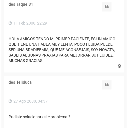
des_raquel31
Citar
11 Feb 2008, 22:29
HOLA AMIGOS TENGO MI PRIMER PACIENTE, ES UN AMIGO
QUE TIENE UNA HABLA MUY LENTA, POCO FLUIDA PUEDE
SER UNA BRADIFEMIA, QUE ME ACONSEJAIS, SOY NOVATA,
SABEIS ALGUNAS PRAXIAS PARA MEJORRAR SU FLUIDEZ.
MUCHAS GRACIAS.
A
r
r
i
des_feliduca
b
Citar
a
27 Ago 2008, 04:37
Pudiste solucionar este problema ?