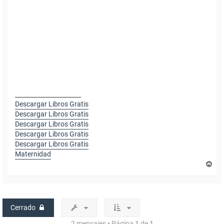
______________________
Descargar Libros Gratis
Descargar Libros Gratis
Descargar Libros Gratis
Descargar Libros Gratis
Descargar Libros Gratis
Maternidad
A
r
r
i
b
a
Cerrado
2 mensajes • Página
1
de
1