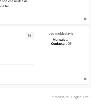
 no tiene ni idea de
der ser.
A
r
r
i
des_moldesjavier
b
Citar
a
Mensajes:
1
C
Contactar:
o
n
t
a
c
t
a
r
d
A
e
r
s
r
_
i
m
b
o
2 mensajes • Página
1
de
1
a
l
d