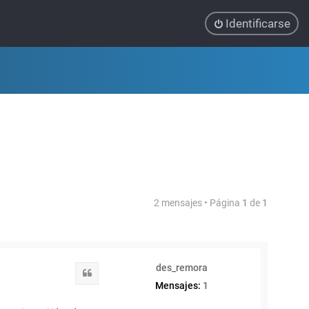
Identificarse
2 mensajes • Página
1
de
1
des_remora
Citar
Mensajes:
1